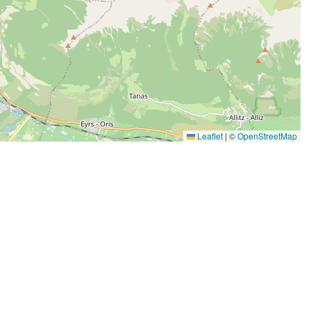
Leaflet
|
©
OpenStreetMap