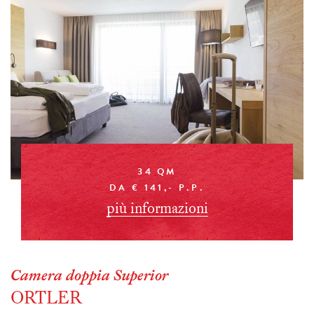
34 QM
DA € 141,- P.P.
più informazioni
Camera doppia Superior
ORTLER