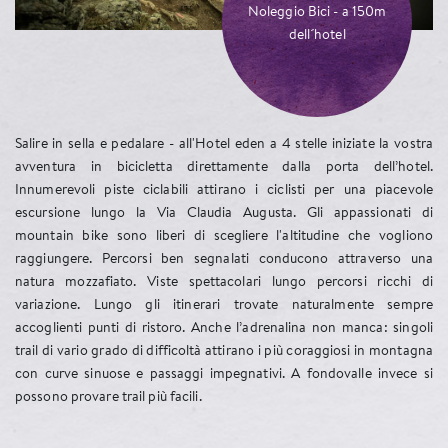
Noleggio Bici - a 150m
dell´hotel
Salire in sella e pedalare - all'Hotel eden a 4 stelle iniziate la vostra
All’eden vivete da vicino il magico mondo delle montagne intorno al
avventura in bicicletta direttamente dalla porta dell’hotel.
lago di Resia. Iniziate la vostra personale avventura escursionistica
Innumerevoli piste ciclabili attirano i ciclisti per una piacevole
proprio davanti alla porta dell'hotel nel cuore delle Alpi. Con vista su
escursione lungo la Via Claudia Augusta. Gli appassionati di
Ortles e Palla Bianca. Una rete di sentieri che porta gli amanti di
mountain bike sono liberi di scegliere l'altitudine che vogliono
facili escursioni ai tradizionali alpeggi alpini e fa conoscere alle
raggiungere. Percorsi ben segnalati conducono attraverso una
persone interessate escursioni tematiche e sulle tracce della
natura mozzafiato. Viste spettacolari lungo percorsi ricchi di
mitologia. Gli avventurieri saranno portati ad altezze elevate e gli
variazione. Lungo gli itinerari trovate naturalmente sempre
escursionisti più ambiziosi partiranno per una scalata di un’alta cima.
accoglienti punti di ristoro. Anche l’adrenalina non manca: singoli
Qui ognuno troverà l'avventura adatta. Tutte hanno in comune una
trail di vario grado di difficoltà attirano i più coraggiosi in montagna
vista spettacolare della regione con laghi e cime montuose. Partite
con curve sinuose e passaggi impegnativi. A fondovalle invece si
alla scoperta individuale della natura altoatesina e tornate all'Hotel
possono provare trail più facili.
eden con uno zaino pieno di ricordi ed esperienze straordinarie.