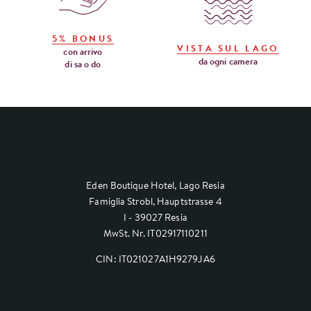
5% BONUS
VISTA SUL LAGO
con arrivo
da ogni camera
di sa o do
Eden Boutique Hotel, Lago Resia
Famiglia Strobl, Hauptstrasse 4
I - 39027 Resia
MwSt. Nr. IT02917110211
CIN: IT021027A1H9279JA6