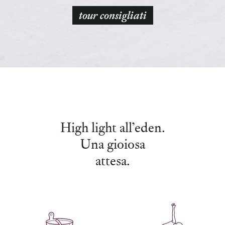
tour consigliati
eden Wellness
High light all’eden.
Una gioiosa
attesa.