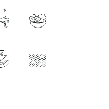
OGA
KULINARIK
BONUS
SEEBLICK