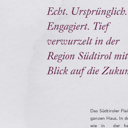
Echt. Ursprünglich.
Engagiert. Tief
verwurzelt in der
Region Südtirol mit
Blick auf die Zukun
Das Südtiroler Fla
als Gastgeber uns
ganzen Haus. In d
Gäste rundum 
wie in der herz
Tradition und Mo