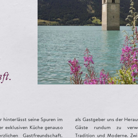
ft.
ir hinterlässt seine Spuren im
 der Herausforderung, unsere
er exklusiven Küche genauso
zu verwöhnen. Zwischen
lichen Gastfreundschaft.
derne. Zwischen Bergen und