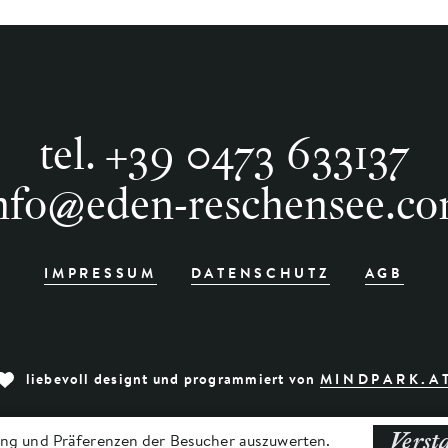
tel.
+39 0473 633137
nfo
@
eden-reschensee.c
IMPRESSUM
DATENSCHUTZ
AGB
liebevoll designt und programmiert von
MINDPARK.A
Verst
ng und Präferenzen der Besucher auszuwerten.