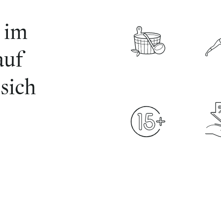
 im
auf
WELLNESS
Y
sich
ADULTS-ONLY
5% 