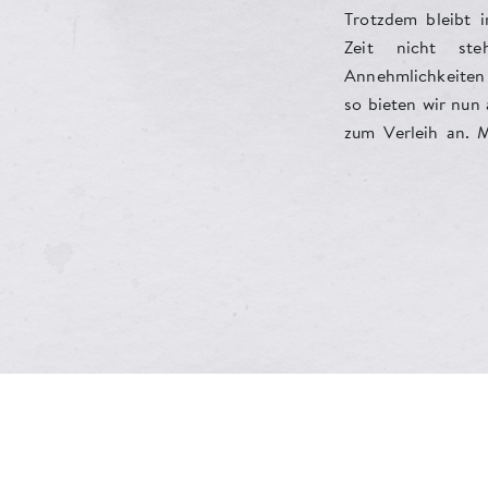
Trotzdem bleibt 
See. Ein Paradies
Zeit nicht ste
unser eden Boutiqu
Annehmlichkeiten 
aufeinander un
so bieten wir nun 
Kraftplatz, an d
zum Verleih an. 