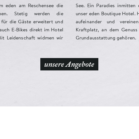
im eden am Reschensee die
 inmitten der Natur. Das ist
hen. Stetig werden die
e Hotel. Hier treffen Welten
für die Gäste erweitert und
d vereinen sich zu einem
auch E-Bikes direkt im Hotel
em Genuss und Erholung zur
Mit Leidenschaft widmen wir
Grundausstattung gehören.
unsere Angebote