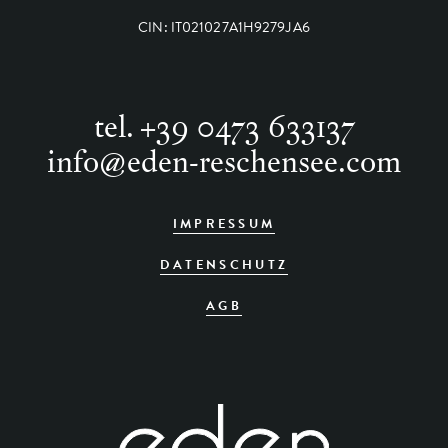
CIN: IT021027A1H9279JA6
tel.
+39 0473 633137
info
@
eden-reschensee.com
IMPRESSUM
DATENSCHUTZ
AGB